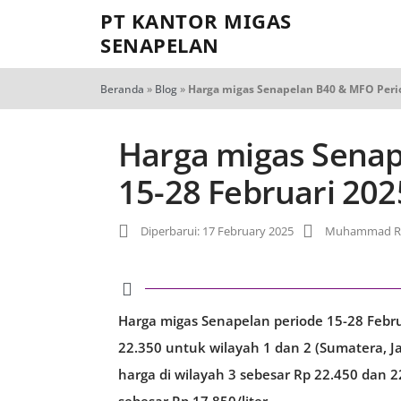
PT KANTOR MIGAS
SENAPELAN
Beranda
»
Blog
»
Harga migas Senapelan B40 & MFO Perio
Harga migas Senap
15-28 Februari 202
Diperbarui: 17 February 2025
Muhammad Ro
Harga migas Senapelan periode 15-28 Februa
22.350 untuk wilayah 1 dan 2 (Sumatera, 
harga di wilayah 3 sebesar Rp 22.450 dan 22
sebesar Rp 17.850/liter.