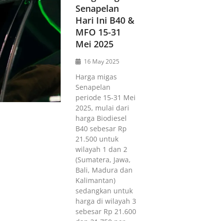
Senapelan
Hari Ini B40 &
MFO 15-31
Mei 2025
16 May 2025
Harga migas
Senapelan
periode 15-31 Mei
2025, mulai dari
harga Biodiesel
B40 sebesar Rp
21.500 untuk
wilayah 1 dan 2
(Sumatera, Jawa,
Bali, Madura dan
Kalimantan)
sedangkan untuk
harga di wilayah 3
sebesar Rp 21.600