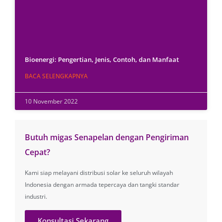
Bioenergi: Pengertian, Jenis, Contoh, dan Manfaat
BACA SELENGKAPNYA
10 November 2022
Butuh migas Senapelan dengan Pengiriman
Cepat?
Kami siap melayani distribusi solar ke seluruh wilayah
Indonesia dengan armada tepercaya dan tangki standar
industri.
Konsultasi Sekarang