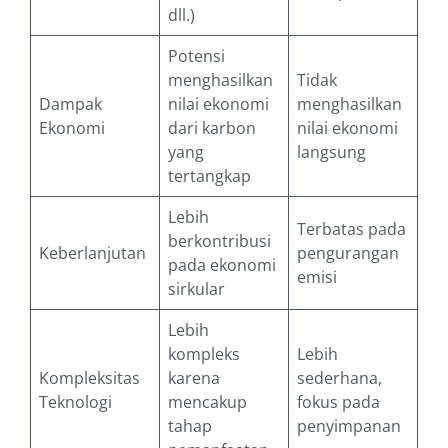
dll.)
Potensi
menghasilkan
Tidak
Dampak
nilai ekonomi
menghasilkan
Ekonomi
dari karbon
nilai ekonomi
yang
langsung
tertangkap
Lebih
Terbatas pada
berkontribusi
Keberlanjutan
pengurangan
pada ekonomi
emisi
sirkular
Lebih
kompleks
Lebih
Kompleksitas
karena
sederhana,
Teknologi
mencakup
fokus pada
tahap
penyimpanan