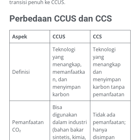
transisi penuh ke CCUS.
Perbedaan CCUS dan CCS
Aspek
CCUS
CCS
Teknologi
Teknologi
yang
yang
menangkap,
menangkap
Definisi
memanfaatka
dan
n, dan
menyimpan
menyimpan
karbon tanpa
karbon
pemanfaatan
Bisa
digunakan
Tidak ada
Pemanfaatan
dalam industri
pemanfaatan;
CO₂
(bahan bakar
hanya
sintetis, kimia,
disimpan