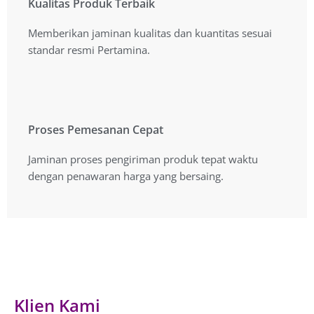
Kualitas Produk Terbaik
Kualitas Produk Terbaik
Memberikan jaminan kualitas dan kuantitas sesuai
Memberikan jaminan kualitas dan kuantitas sesuai
standart resmi Pertamina.
standar resmi Pertamina.
Proses Pemesanan Cepat
Proses Pemesanan Cepat
Jaminan proses pengiriman produk tepat waktu
Jaminan proses pengiriman produk tepat waktu
dengan penawaran harga yang bersaing.
dengan penawaran harga yang bersaing.
Klien Kami